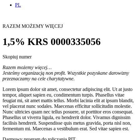
PL
RAZEM MOŻEMY WIĘCEJ
1,5% KRS 0000335056
Skopiuj numer
Razem możemy więcej…
Jesteśmy organizacją non profit. Wszystkie pozyskane darowizny
przeznaczamy na cele charytatywne.
Lorem ipsum dolor sit amet, consectetur adipiscing elit. Ut at justo
tempor, aliquet sapien eu, condimentum turpis. Phasellus vitae
feugiat mi, sit amet mattis tellus. Morbi lacinia elit at ipsum blandit,
vel placerat nunc sodales. Maecenas efficitur sollicitudin molestie.
Nunc ultricies quam nec tellus posuere, ut porttitor eros consequat.
Phasellus ut viverra ligula, eu hendrerit dolor. Vivamus dignissim
facilisis hendrerit. Suspendisse quis metus gravida, porta nisl non,
fermentum mi. Maecenas a vestibulum erat. Sed vitae sapien est.
Darmowy program do roliczania PIT