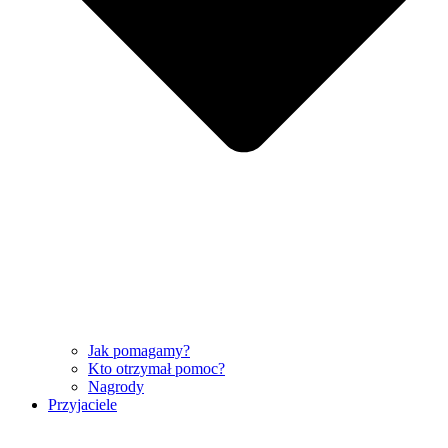
Jak pomagamy?
Kto otrzymał pomoc?
Nagrody
Przyjaciele