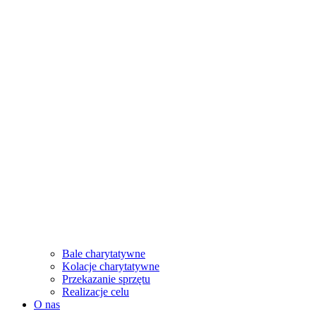
Bale charytatywne
Kolacje charytatywne
Przekazanie sprzętu
Realizacje celu
O nas