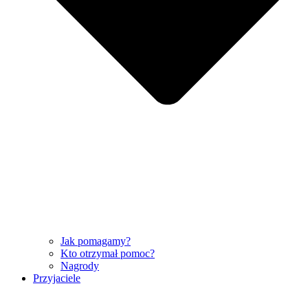
Jak pomagamy?
Kto otrzymał pomoc?
Nagrody
Przyjaciele