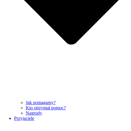
Jak pomagamy?
Kto otrzymał pomoc?
Nagrody
Przyjaciele