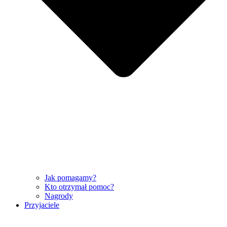
Jak pomagamy?
Kto otrzymał pomoc?
Nagrody
Przyjaciele