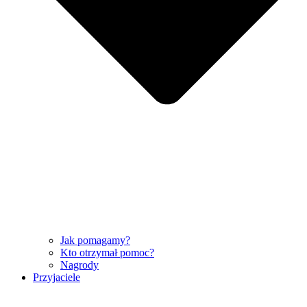
Jak pomagamy?
Kto otrzymał pomoc?
Nagrody
Przyjaciele