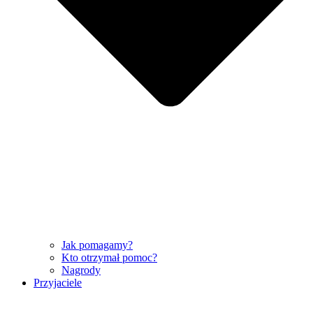
Jak pomagamy?
Kto otrzymał pomoc?
Nagrody
Przyjaciele