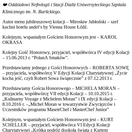
❤️ Oddziałowi Nefrologii i Stacji Dializ Uniwersyteckiego Szpitala
Klinicznego im. N. Barlickiego.
Autor menu jubileuszowej kolacji – Mirosław Jabłoński – szef
kuchni hotelu andel‘s by Vienna House Łódź.
Kolejnym, wspaniałym Gościem Honorowym jest – KAROL
OKRASA
Kolejny Go
ś
ć Honorowy,
przyjaciel, współtwórca IV edycji Kolacji
– 15.06.2013 r. “PolanA Smaków”.
Przedstawiamy jednego z Gości Honorowych – ROBERTA SOWĘ
– przyjaciela, współtwórcę V Edycji Kolacji Charytatywnej „Życie
kocha jeść, czyli Robert Sowa świątecznie” z 07.12.2013 r.
Przedstawiamy Gościa Honorowego – MICHELA MORAN –
przyjaciela, współtwórcę VII edycji Kolacji – 10.10.2015 r.
„Kulinarny Voyage z Michelem Moran” i IX edycji Kolacji –
8.10.2016 r. –„Michel Moran w towarzystwie Zwycięzców i
Uczestników programu MasetrChef i MasterChef Junior”
Kolejnym, wspaniałym Gościem Honorowym jest – KURT
SCHELLER – przyjaciel, współtwórca VI Edycji Kolacji
Charytatywnej „Krótka podróż dookoła świata z Kurtem