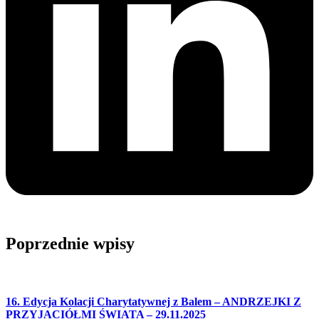
Poprzednie wpisy
16. Edycja Kolacji Charytatywnej z Balem – ANDRZEJKI Z
PRZYJACIÓŁMI ŚWIATA – 29.11.2025