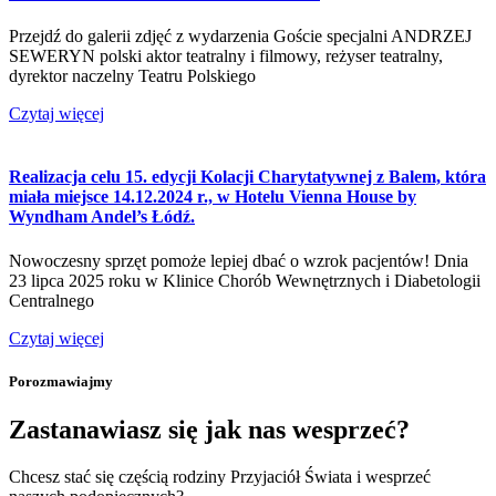
Przejdź do galerii zdjęć z wydarzenia Goście specjalni ANDRZEJ
SEWERYN polski aktor teatralny i filmowy, reżyser teatralny,
dyrektor naczelny Teatru Polskiego
Czytaj więcej
Realizacja celu 15. edycji Kolacji Charytatywnej z Balem, która
miała miejsce 14.12.2024 r., w Hotelu Vienna House by
Wyndham Andel’s Łódź.
Nowoczesny sprzęt pomoże lepiej dbać o wzrok pacjentów! Dnia
23 lipca 2025 roku w Klinice Chorób Wewnętrznych i Diabetologii
Centralnego
Czytaj więcej
Porozmawiajmy
Zastanawiasz się jak nas wesprzeć?
Chcesz stać się częścią rodziny Przyjaciół Świata i wesprzeć