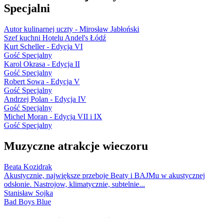
Specjalni
Autor kulinarnej uczty - Mirosław Jabłoński
Szef kuchni Hotelu Andel's Łódź
Kurt Scheller - Edycja VI
Gość Specjalny
Karol Okrasa - Edycja II
Gość Specjalny
Robert Sowa - Edycja V
Gość Specjalny
Andrzej Polan - Edycja IV
Gość Specjalny
Michel Moran - Edycja VII i IX
Gość Specjalny
Muzyczne atrakcje wieczoru
Beata Kozidrak
Akustycznie, największe przeboje Beaty i BAJMu w akustycznej
odsłonie. Nastrojow, klimatycznie, subtelnie...
Stanisław Sojka
Bad Boys Blue