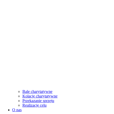
Bale charytatywne
Kolacje charytatywne
Przekazanie sprzętu
Realizacje celu
O nas